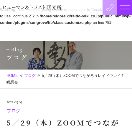
Warning
: "continue" targeting switch is equivalent to "break". Did you mean
to use "continue 2"? in
/home/reidoreiki/reido-reiki.co.jp/public_html/wp-
content/plugins/sungrove/lib/class.customize.php
on line
783
Blog
ブログ
HOME
//
ブログ
//
5／29（木）ZOOMでつながろうレイドウレイキ
瞑想会
2025.05.03
ブログ
5／29（木）ZOOMでつなが