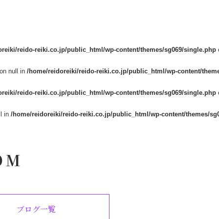
reiki/reido-reiki.co.jp/public_html/wp-content/themes/sg069/single.php
on null in
/home/reidoreiki/reido-reiki.co.jp/public_html/wp-content/them
reiki/reido-reiki.co.jp/public_html/wp-content/themes/sg069/single.php
l in
/home/reidoreiki/reido-reiki.co.jp/public_html/wp-content/themes/sg
OM
ブログ一覧