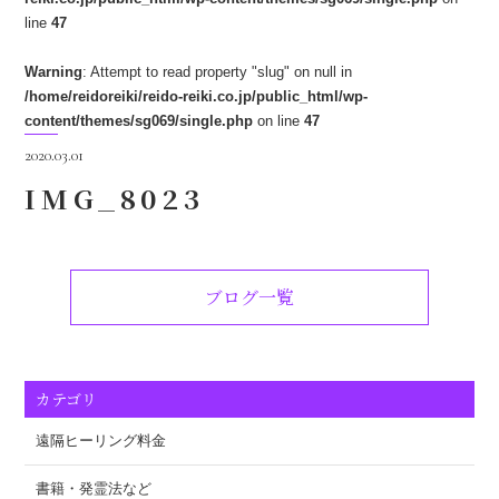
line
47
Warning
: Attempt to read property "slug" on null in
/home/reidoreiki/reido-reiki.co.jp/public_html/wp-
content/themes/sg069/single.php
on line
47
2020.03.01
IMG_8023
ブログ一覧
カテゴリ
遠隔ヒーリング料金
書籍・発霊法など