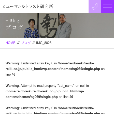
Blog
ブログ
HOME
//
ブログ
//
IMG_8023
Warning
: Undefined array key 0 in
/home/reidoreiki/reido-
reiki.co.jp/public_html/wp-content/themes/sg069/single.php
on
line
46
Warning
: Attempt to read property "cat_name" on null in
/home/reidoreiki/reido-reiki.co.jp/public_html/wp-
content/themes/sg069/single.php
on line
46
Warning
: Undefined array key 0 in
/home/reidoreiki/reido-
reiki.co.jp/public_html/wp-content/themes/sg069/single.php
on