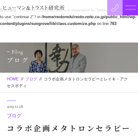
Warning
: "continue" targeting switch is equivalent to "break". Did you mean
to use "continue 2"? in
/home/reidoreiki/reido-reiki.co.jp/public_html/wp-
content/plugins/sungrove/lib/class.customize.php
on line
783
Blog
ブログ
HOME
//
ブログ
//
コラボ企画メタトロンセラピーとレイキ・アク
セスボディ
2019.11.28
ブログ
コラボ企画メタトロンセラピー