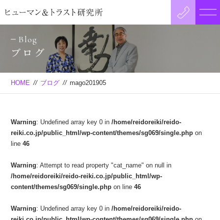
Blog
ブログ
HOME
//
ブログ
//
mago201905
Warning
: Undefined array key 0 in
/home/reidoreiki/reido-
reiki.co.jp/public_html/wp-content/themes/sg069/single.php
on
line
46
Warning
: Attempt to read property "cat_name" on null in
/home/reidoreiki/reido-reiki.co.jp/public_html/wp-
content/themes/sg069/single.php
on line
46
Warning
: Undefined array key 0 in
/home/reidoreiki/reido-
reiki.co.jp/public_html/wp-content/themes/sg069/single.php
on