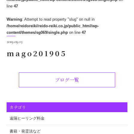
line
47
Warning
: Attempt to read property "slug" on null in
/home/reidoreiki/reido-reiki.co.jp/public_html/wp-
content/themes/sg069/single.php
on line
47
2019.09.03
mago201905
ブログ一覧
カテゴリ
遠隔ヒーリング料金
書籍・発霊法など