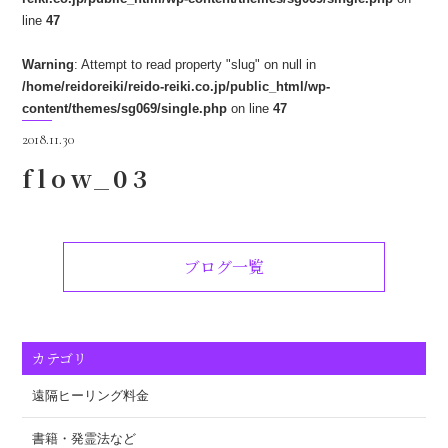
line
47
Warning
: Attempt to read property "slug" on null in
/home/reidoreiki/reido-reiki.co.jp/public_html/wp-
content/themes/sg069/single.php
on line
47
2018.11.30
flow_03
ブログ一覧
カテゴリ
遠隔ヒーリング料金
書籍・発霊法など