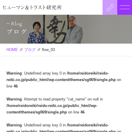
Blog
ブログ
HOME
//
ブログ
//
flow_03
Warning
: Undefined array key 0 in
/home/reidoreiki/reido-
reiki.co.jp/public_html/wp-content/themes/sg069/single.php
on
line
46
Warning
: Attempt to read property "cat_name" on null in
/home/reidoreiki/reido-reiki.co.jp/public_html/wp-
content/themes/sg069/single.php
on line
46
Warning
: Undefined array key 0 in
/home/reidoreiki/reido-
reiki.co.jp/public_html/wp-content/themes/sg069/single.php
on