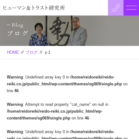
Blog
ブログ
HOME
//
ブログ
//
ｐ1
Warning
: Undefined array key 0 in
/home/reidoreiki/reido-
reiki.co.jp/public_html/wp-content/themes/sg069/single.php
on
line
46
Warning
: Attempt to read property "cat_name" on null in
/home/reidoreiki/reido-reiki.co.jp/public_html/wp-
content/themes/sg069/single.php
on line
46
Warning
: Undefined array key 0 in
/home/reidoreiki/reido-
reiki.co.jp/public_html/wp-content/themes/sg069/single.php
on