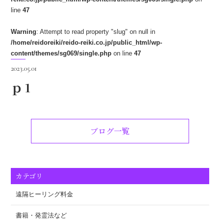
line
47
Warning
: Attempt to read property "slug" on null in
/home/reidoreiki/reido-reiki.co.jp/public_html/wp-
content/themes/sg069/single.php
on line
47
2023.05.01
ｐ1
ブログ一覧
カテゴリ
遠隔ヒーリング料金
書籍・発霊法など