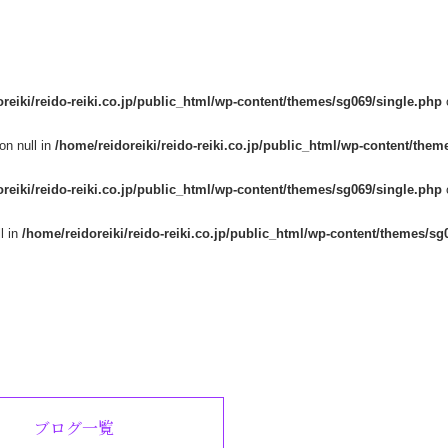
reiki/reido-reiki.co.jp/public_html/wp-content/themes/sg069/single.php
on null in
/home/reidoreiki/reido-reiki.co.jp/public_html/wp-content/them
reiki/reido-reiki.co.jp/public_html/wp-content/themes/sg069/single.php
l in
/home/reidoreiki/reido-reiki.co.jp/public_html/wp-content/themes/sg
ブログ一覧