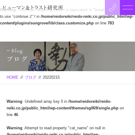
Warning
: "continue" targeting switch is equivalent to "break". Did you mean
to use "continue 2"? in
/home/reidoreiki/reido-reiki.co.jp/public_html/wp-
content/plugins/sungrove/lib/class.customize.php
on line
783
Blog
ブログ
HOME
//
ブログ
//
20220215
Warning
: Undefined array key 0 in
/home/reidoreiki/reido-
reiki.co.jp/public_html/wp-content/themes/sg069/single.php
on
line
46
Warning
: Attempt to read property "cat_name" on null in
/home/reidoreiki/reido-reiki.co.jp/public_html/wp-