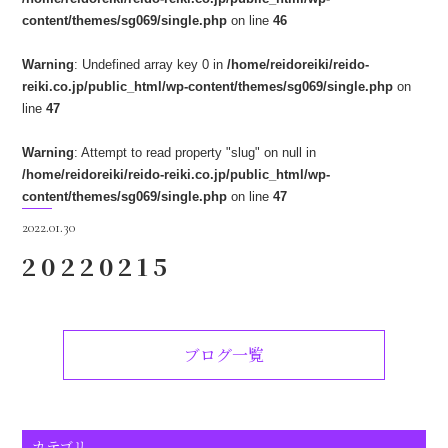
content/themes/sg069/single.php
on line
46
Warning
: Undefined array key 0 in
/home/reidoreiki/reido-
reiki.co.jp/public_html/wp-content/themes/sg069/single.php
on
line
47
Warning
: Attempt to read property "slug" on null in
/home/reidoreiki/reido-reiki.co.jp/public_html/wp-
content/themes/sg069/single.php
on line
47
2022.01.30
20220215
ブログ一覧
カテゴリ