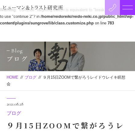
Warning
: "continue" targeting switch is equivalent to "break". Did you mean
to use "continue 2"? in
/home/reidoreiki/reido-reiki.co.jp/public_html/wp-
content/plugins/sungrove/lib/class.customize.php
on line
783
Blog
ブログ
HOME
//
ブログ
//
９月15日ZOOMで繋がろうレイドウレイキ瞑想
会
2021.08.28
ブログ
９月15日ZOOMで繋がろうレ