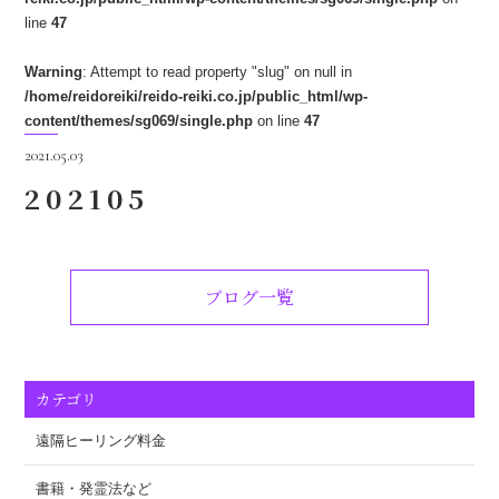
line
47
Warning
: Attempt to read property "slug" on null in
/home/reidoreiki/reido-reiki.co.jp/public_html/wp-
content/themes/sg069/single.php
on line
47
2021.05.03
202105
ブログ一覧
カテゴリ
遠隔ヒーリング料金
書籍・発霊法など