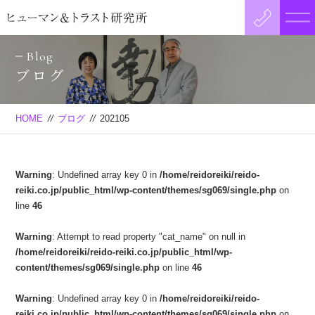
Blog
ブログ
HOME
//
ブログ
//
202105
Warning
: Undefined array key 0 in
/home/reidoreiki/reido-
reiki.co.jp/public_html/wp-content/themes/sg069/single.php
on
line
46
Warning
: Attempt to read property "cat_name" on null in
/home/reidoreiki/reido-reiki.co.jp/public_html/wp-
content/themes/sg069/single.php
on line
46
Warning
: Undefined array key 0 in
/home/reidoreiki/reido-
reiki.co.jp/public_html/wp-content/themes/sg069/single.php
on