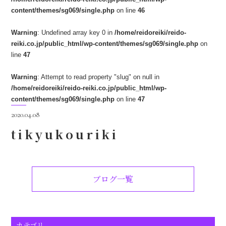
content/themes/sg069/single.php
on line
46
Warning
: Undefined array key 0 in
/home/reidoreiki/reido-
reiki.co.jp/public_html/wp-content/themes/sg069/single.php
on
line
47
Warning
: Attempt to read property "slug" on null in
/home/reidoreiki/reido-reiki.co.jp/public_html/wp-
content/themes/sg069/single.php
on line
47
2020.04.08
tikyukouriki
ブログ一覧
カテゴリ