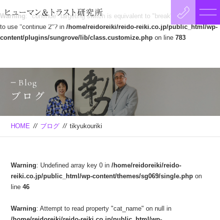
Warning
: "continue" targeting switch is equivalent to "break". Did you mean
to use "continue 2"? in
/home/reidoreiki/reido-reiki.co.jp/public_html/wp-
content/plugins/sungrove/lib/class.customize.php
on line
783
Blog
ブログ
HOME
//
ブログ
//
tikyukouriki
Warning
: Undefined array key 0 in
/home/reidoreiki/reido-
reiki.co.jp/public_html/wp-content/themes/sg069/single.php
on
line
46
Warning
: Attempt to read property "cat_name" on null in
/home/reidoreiki/reido-reiki.co.jp/public_html/wp-