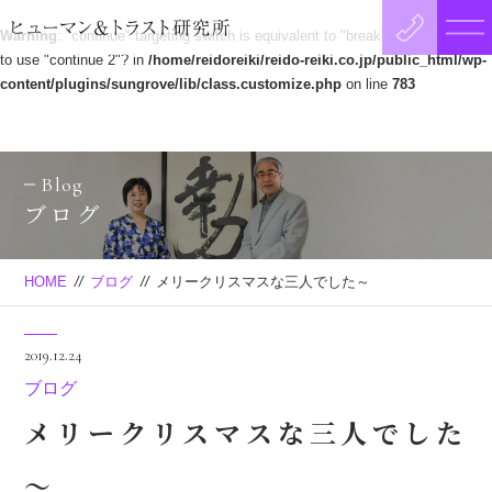
Warning
: "continue" targeting switch is equivalent to "break". Did you mean
to use "continue 2"? in
/home/reidoreiki/reido-reiki.co.jp/public_html/wp-
content/plugins/sungrove/lib/class.customize.php
on line
783
Blog
ブログ
HOME
//
ブログ
//
メリークリスマスな三人でした～
2019.12.24
ブログ
メリークリスマスな三人でした
～