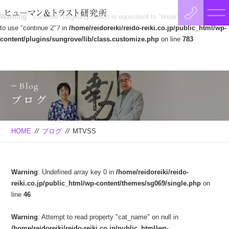
Warning
: "continue" targeting switch is equivalent to "break". Did you mean
to use "continue 2"? in
/home/reidoreiki/reido-reiki.co.jp/public_html/wp-
content/plugins/sungrove/lib/class.customize.php
on line
783
Blog
ブログ
HOME
//
ブログ
//
MTVSS
Warning
: Undefined array key 0 in
/home/reidoreiki/reido-
reiki.co.jp/public_html/wp-content/themes/sg069/single.php
on
line
46
Warning
: Attempt to read property "cat_name" on null in
/home/reidoreiki/reido-reiki.co.jp/public_html/wp-