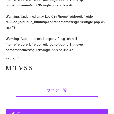
content/themes/sg069/single.php
on line
46
Warning
: Undefined array key 0 in
/home/reidoreiki/reido-
reiki.co.jp/public_html/wp-content/themes/sg069/single.php
on
line
47
Warning
: Attempt to read property "slug" on null in
/home/reidoreiki/reido-reiki.co.jp/public_html/wp-
content/themes/sg069/single.php
on line
47
2019.09.28
MTVSS
ブログ一覧
カテゴリ