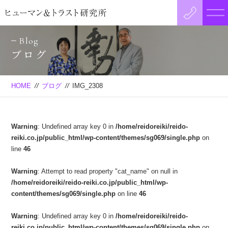
Blog
ブログ
HOME
//
ブログ
//
IMG_2308
Warning
: Undefined array key 0 in
/home/reidoreiki/reido-
reiki.co.jp/public_html/wp-content/themes/sg069/single.php
on
line
46
Warning
: Attempt to read property "cat_name" on null in
/home/reidoreiki/reido-reiki.co.jp/public_html/wp-
content/themes/sg069/single.php
on line
46
Warning
: Undefined array key 0 in
/home/reidoreiki/reido-
reiki.co.jp/public_html/wp-content/themes/sg069/single.php
on