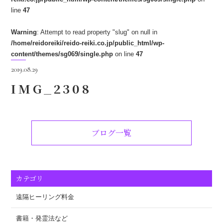
line
47
Warning
: Attempt to read property "slug" on null in
/home/reidoreiki/reido-reiki.co.jp/public_html/wp-
content/themes/sg069/single.php
on line
47
2019.08.29
IMG_2308
ブログ一覧
カテゴリ
遠隔ヒーリング料金
書籍・発霊法など