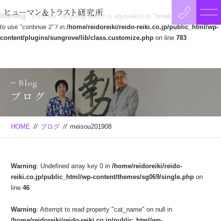
Warning
: "continue" targeting switch is equivalent to "break". Did you mean
to use "continue 2"? in
/home/reidoreiki/reido-reiki.co.jp/public_html/wp-
content/plugins/sungrove/lib/class.customize.php
on line
783
Blog
ブログ
HOME
//
ブログ
//
meisou201908
Warning
: Undefined array key 0 in
/home/reidoreiki/reido-
reiki.co.jp/public_html/wp-content/themes/sg069/single.php
on
line
46
Warning
: Attempt to read property "cat_name" on null in
/home/reidoreiki/reido-reiki.co.jp/public_html/wp-