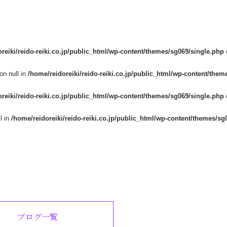
reiki/reido-reiki.co.jp/public_html/wp-content/themes/sg069/single.php
on null in
/home/reidoreiki/reido-reiki.co.jp/public_html/wp-content/them
reiki/reido-reiki.co.jp/public_html/wp-content/themes/sg069/single.php
l in
/home/reidoreiki/reido-reiki.co.jp/public_html/wp-content/themes/sg
ブログ一覧