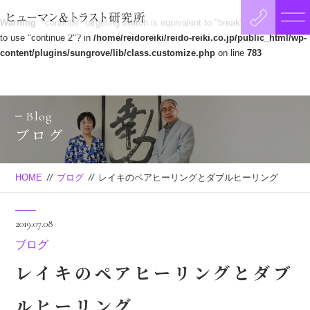
Warning
: "continue" targeting switch is equivalent to "break". Did you mean
to use "continue 2"? in
/home/reidoreiki/reido-reiki.co.jp/public_html/wp-
content/plugins/sungrove/lib/class.customize.php
on line
783
Blog
ブログ
HOME
//
ブログ
//
レイキのペアヒーリングとダブルヒーリング
2019.07.08
ブログ
レイキのペアヒーリングとダブ
ルヒーリング