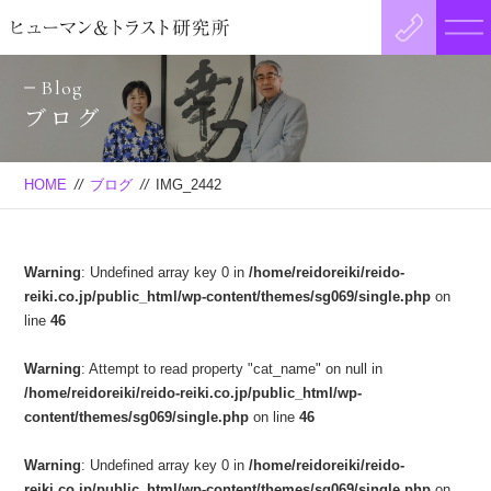
Blog
ブログ
HOME
//
ブログ
//
IMG_2442
Warning
: Undefined array key 0 in
/home/reidoreiki/reido-
reiki.co.jp/public_html/wp-content/themes/sg069/single.php
on
line
46
Warning
: Attempt to read property "cat_name" on null in
/home/reidoreiki/reido-reiki.co.jp/public_html/wp-
content/themes/sg069/single.php
on line
46
Warning
: Undefined array key 0 in
/home/reidoreiki/reido-
reiki.co.jp/public_html/wp-content/themes/sg069/single.php
on