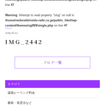
line
47
Warning
: Attempt to read property "slug" on null in
/home/reidoreiki/reido-reiki.co.jp/public_html/wp-
content/themes/sg069/single.php
on line
47
2019.06.23
IMG_2442
ブログ一覧
カテゴリ
遠隔ヒーリング料金
書籍・発霊法など