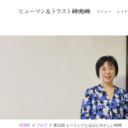
Warning
: "continue" targeting switch is equivalent to "break". Did you mean 
研究所概要
メニュー
レイド
HOME
//
ブログ
//
第11回 ヒーリングとは心にやさしい時間