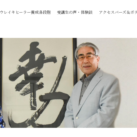
to use "continue 2"? in
/home/reidoreiki/reido-reiki.co.jp/public_html/wp-
ウレイキヒーラー養成各段階
受講生の声・体験談
アクセスバーズ＆ボ