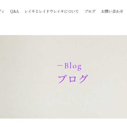
content/plugins/sungrove/lib/class.customize.php
on line
783
ディ
Q&A
レイキとレイドウレイキについて
ブログ
お問い合わせ
Blog
ブログ