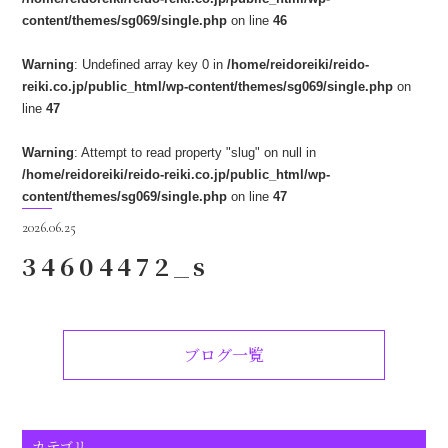
content/themes/sg069/single.php
on line
46
Warning
: Undefined array key 0 in
/home/reidoreiki/reido-
reiki.co.jp/public_html/wp-content/themes/sg069/single.php
on
line
47
Warning
: Attempt to read property "slug" on null in
/home/reidoreiki/reido-reiki.co.jp/public_html/wp-
content/themes/sg069/single.php
on line
47
2026.06.25
34604472_s
ブログ一覧
カテゴリ