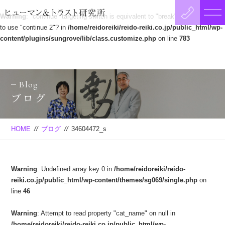
Warning
: "continue" targeting switch is equivalent to "break". Did you mean
to use "continue 2"? in
/home/reidoreiki/reido-reiki.co.jp/public_html/wp-
content/plugins/sungrove/lib/class.customize.php
on line
783
Blog
ブログ
HOME
//
ブログ
//
34604472_s
Warning
: Undefined array key 0 in
/home/reidoreiki/reido-
reiki.co.jp/public_html/wp-content/themes/sg069/single.php
on
line
46
Warning
: Attempt to read property "cat_name" on null in
/home/reidoreiki/reido-reiki.co.jp/public_html/wp-