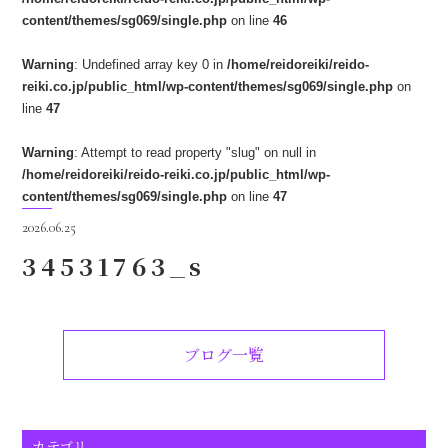
content/themes/sg069/single.php
on line
46
Warning
: Undefined array key 0 in
/home/reidoreiki/reido-
reiki.co.jp/public_html/wp-content/themes/sg069/single.php
on
line
47
Warning
: Attempt to read property "slug" on null in
/home/reidoreiki/reido-reiki.co.jp/public_html/wp-
content/themes/sg069/single.php
on line
47
2026.06.25
34531763_s
ブログ一覧
カテゴリ