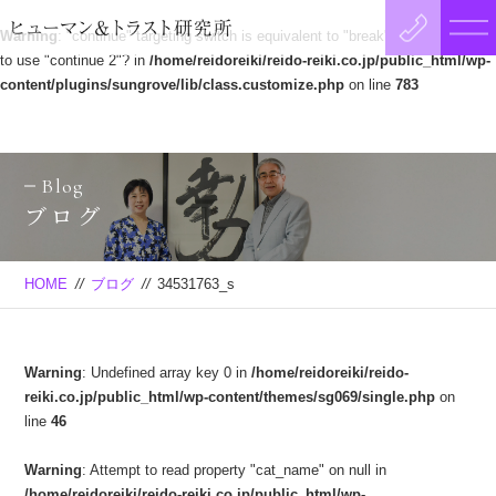
Warning
: "continue" targeting switch is equivalent to "break". Did you mean
to use "continue 2"? in
/home/reidoreiki/reido-reiki.co.jp/public_html/wp-
content/plugins/sungrove/lib/class.customize.php
on line
783
Blog
ブログ
HOME
//
ブログ
//
34531763_s
Warning
: Undefined array key 0 in
/home/reidoreiki/reido-
reiki.co.jp/public_html/wp-content/themes/sg069/single.php
on
line
46
Warning
: Attempt to read property "cat_name" on null in
/home/reidoreiki/reido-reiki.co.jp/public_html/wp-