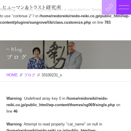
Warning
: "continue" targeting switch is equivalent to "break". Did you mean
to use "continue 2"? in
/home/reidoreiki/reido-reiki.co.jp/public_html/wp-
content/plugins/sungrove/lib/class.customize.php
on line
783
Blog
ブログ
HOME
//
ブログ
//
33100231_s
Warning
: Undefined array key 0 in
/home/reidoreiki/reido-
reiki.co.jp/public_html/wp-content/themes/sg069/single.php
on
line
46
Warning
: Attempt to read property "cat_name" on null in
/home/reidoreiki/reido-reiki.co.jp/public_html/wp-