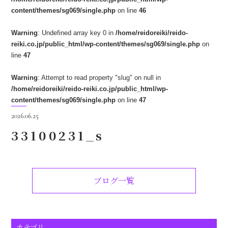
content/themes/sg069/single.php
on line
46
Warning
: Undefined array key 0 in
/home/reidoreiki/reido-
reiki.co.jp/public_html/wp-content/themes/sg069/single.php
on
line
47
Warning
: Attempt to read property "slug" on null in
/home/reidoreiki/reido-reiki.co.jp/public_html/wp-
content/themes/sg069/single.php
on line
47
2026.06.25
33100231_s
ブログ一覧
カテゴリ