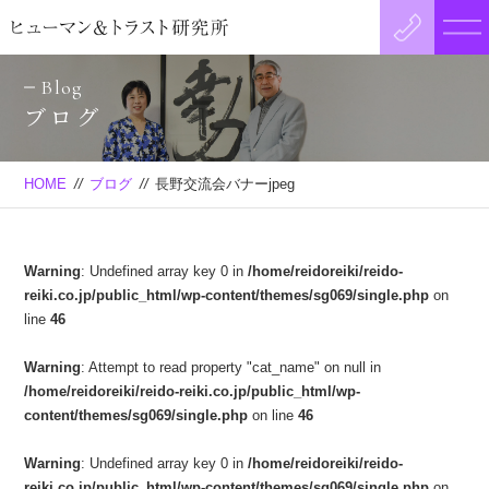
Blog
ブログ
HOME
//
ブログ
//
長野交流会バナーjpeg
Warning
: Undefined array key 0 in
/home/reidoreiki/reido-
reiki.co.jp/public_html/wp-content/themes/sg069/single.php
on
line
46
Warning
: Attempt to read property "cat_name" on null in
/home/reidoreiki/reido-reiki.co.jp/public_html/wp-
content/themes/sg069/single.php
on line
46
Warning
: Undefined array key 0 in
/home/reidoreiki/reido-
reiki.co.jp/public_html/wp-content/themes/sg069/single.php
on