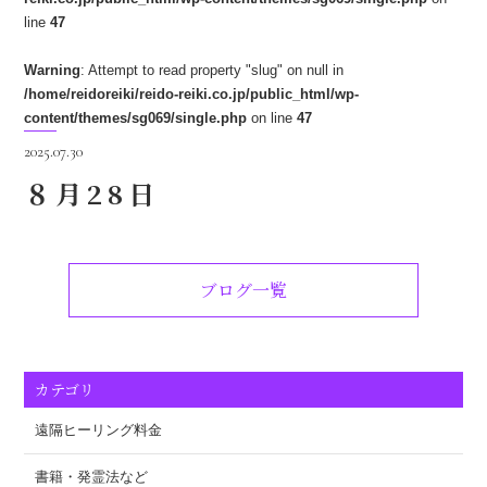
line
47
Warning
: Attempt to read property "slug" on null in
/home/reidoreiki/reido-reiki.co.jp/public_html/wp-
content/themes/sg069/single.php
on line
47
2025.07.30
８月28日
ブログ一覧
カテゴリ
遠隔ヒーリング料金
書籍・発霊法など