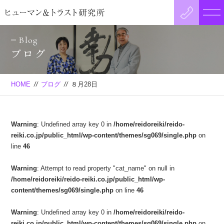
Blog
ブログ
HOME
//
ブログ
//
８月28日
Warning
: Undefined array key 0 in
/home/reidoreiki/reido-
reiki.co.jp/public_html/wp-content/themes/sg069/single.php
on
line
46
Warning
: Attempt to read property "cat_name" on null in
/home/reidoreiki/reido-reiki.co.jp/public_html/wp-
content/themes/sg069/single.php
on line
46
Warning
: Undefined array key 0 in
/home/reidoreiki/reido-
reiki.co.jp/public_html/wp-content/themes/sg069/single.php
on