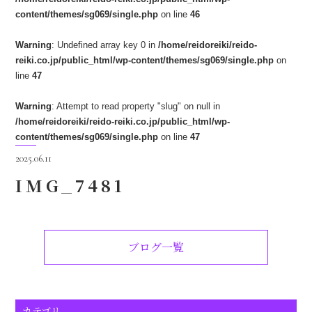
content/themes/sg069/single.php
on line
46
Warning
: Undefined array key 0 in
/home/reidoreiki/reido-
reiki.co.jp/public_html/wp-content/themes/sg069/single.php
on
line
47
Warning
: Attempt to read property "slug" on null in
/home/reidoreiki/reido-reiki.co.jp/public_html/wp-
content/themes/sg069/single.php
on line
47
2025.06.11
IMG_7481
ブログ一覧
カテゴリ