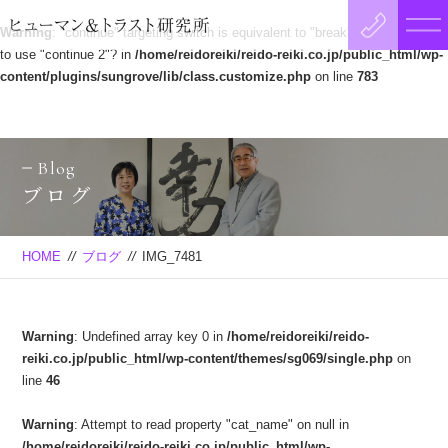
Warning
: "continue" targeting switch is equivalent to "break". Did you mean
to use "continue 2"? in
/home/reidoreiki/reido-reiki.co.jp/public_html/wp-
content/plugins/sungrove/lib/class.customize.php
on line
783
Blog
ブログ
HOME
//
ブログ
//
IMG_7481
Warning
: Undefined array key 0 in
/home/reidoreiki/reido-
reiki.co.jp/public_html/wp-content/themes/sg069/single.php
on
line
46
Warning
: Attempt to read property "cat_name" on null in
/home/reidoreiki/reido-reiki.co.jp/public_html/wp-